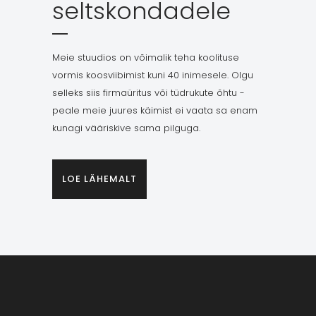
seltskondadele
Meie stuudios on võimalik teha koolituse
vormis koosviibimist kuni 40 inimesele. Olgu
selleks siis firmaüritus või tüdrukute õhtu -
peale meie juures käimist ei vaata sa enam
kunagi vääriskive sama pilguga.
LOE LÄHEMALT