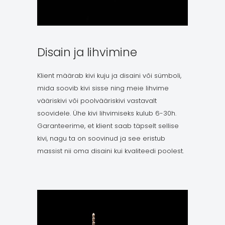
Disain ja lihvimine
Klient määrab kivi kuju ja disaini või sümboli,
mida soovib kivi sisse ning meie lihvime
vääriskivi või poolvääriskivi vastavalt
soovidele. Ühe kivi lihvimiseks kulub 6-30h.
Garanteerime, et klient saab täpselt sellise
kivi, nagu ta on soovinud ja see eristub
massist nii oma disaini kui kvaliteedi poolest.