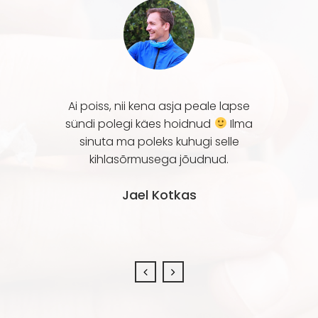
 selline,
Ai poiss, nii kena asja peale lapse
See sõrm
itu korda
sündi polegi käes hoidnud
Ilma
nagu ett
Erilisust
sinuta ma poleks kuhugi selle
salaja s
le kivi
kihlasõrmusega jõudnud.
lisab 
Jael Kotkas