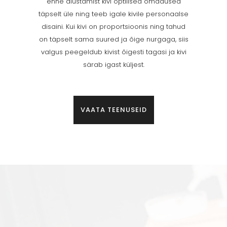
enne alustamist kivi optilised omadused
täpselt üle ning teeb igale kivile personaalse
disaini. Kui kivi on proportsioonis ning tahud
on täpselt sama suured ja õige nurgaga, siis
valgus peegeldub kivist õigesti tagasi ja kivi
särab igast küljest.
VAATA TEENUSEID