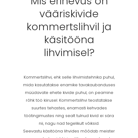
Mis erinevus on
vääriskivide
kommertslihvil ja
käsitööna
lihvimisel?
Kommertslihvi, ehk selle lihvimistehnika puhul,
mida kasutatakse enamike tavakaubanduses
müüdavate ehete kivide puhul, on peamine
rõhk töö kiirusel. Kommertslihvi teostatakse
suurtes tehastes, enamasti kehvades
töötingimustes ning sealt tulnud kivid ei sära
nii, nagu nad tegelikult võiksid.
Seevastu käsitööna lihvides mõõdab meister