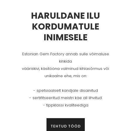
HARULDANE ILU
KORDUMATULE
INIMESELE
Estonian Gem Factory annab sulle võimaluse
kinkida
vääriskivi, käsitööna valminud kihlasõrmus või
unikaalne ehe, mis on:
- spetsiaalselt kandjale disainitud
- sertifitseeritud meistri käe all lihvitud
- tippklassi kvaliteediga
TEHTUD TÖÖD