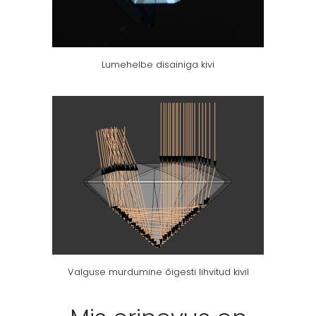
Lumehelbe disainiga kivi
Valguse murdumine õigesti lihvitud kivil