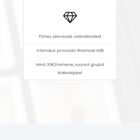
Põnev ülevaade vääriskividest
Võimalus proovida lihvimisel kätt
Hind 30€/inimene, suured grupid
kokkuleppel