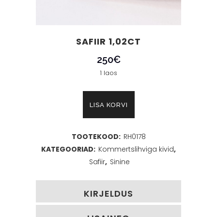
SAFIIR 1,02CT
250
€
1 laos
Safiir
LISA KORVI
1,02ct
TOOTEKOOD:
RH0178
kogus
KATEGOORIAD:
Kommertslihviga kivid
,
Safiir
,
Sinine
KIRJELDUS