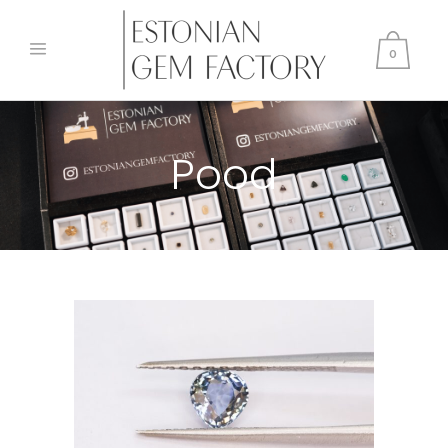
0
Pood