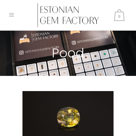
0
Pood