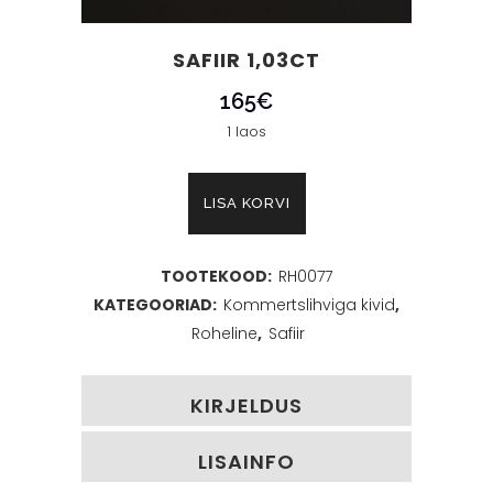
SAFIIR 1,03CT
165
€
1 laos
Safiir
LISA KORVI
1,03ct
TOOTEKOOD:
RH0077
kogus
KATEGOORIAD:
Kommertslihviga kivid
,
Roheline
,
Safiir
KIRJELDUS
LISAINFO