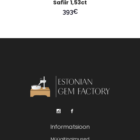
Safiir 1,53ct
393
€
Informatsioon
Müügitingimused