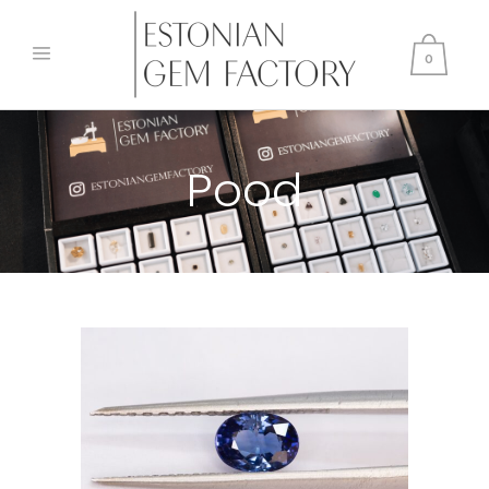
0
Pood