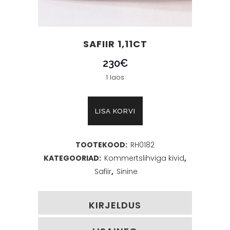
SAFIIR 1,11CT
230
€
1 laos
Safiir
LISA KORVI
1,11ct
TOOTEKOOD:
RH0182
kogus
KATEGOORIAD:
Kommertslihviga kivid
,
Safiir
,
Sinine
KIRJELDUS