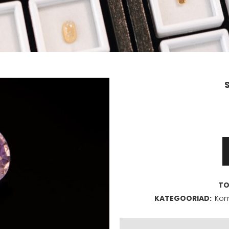
Safiir
1,14ct
kogus
TO
KATEGOORIAD:
Kom