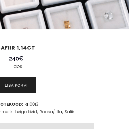
SAFIIR 1,14CT
240
€
1 laos
LISA KORVI
OTEKOOD:
RH0013
mertslihviga kivid
,
Roosa/Lilla
,
Safiir