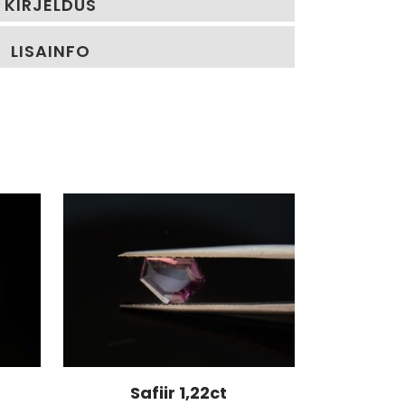
KIRJELDUS
LISAINFO
Safiir 1,22ct