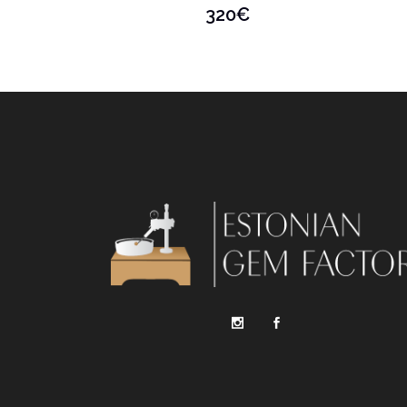
320
€