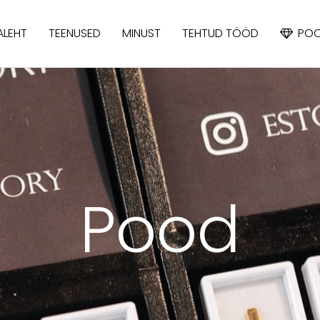
ALEHT
TEENUSED
MINUST
TEHTUD TÖÖD
PO
APATIIT
IOLIIT
KÜANIIT
Pood
SAFIIR
SPINELL
TOPAAS