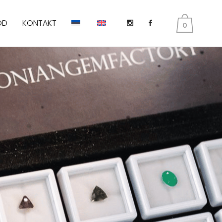
OD
KONTAKT
0
DIOPSIID
KUNSIIT
PERIDOT E. OLIVIIN
SMARAGD
TANSANIIT
TURMALIIN