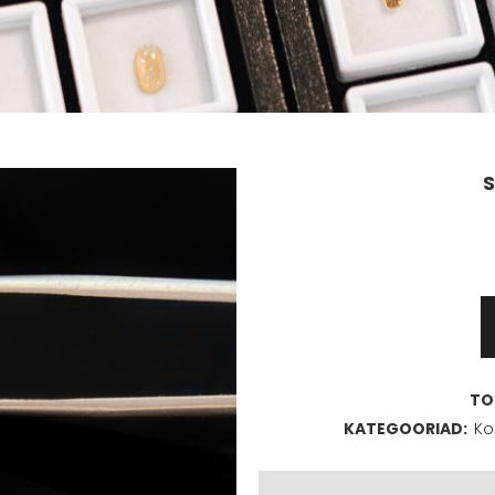
S
Safiir
1,42ct
kogus
TO
KATEGOORIAD:
Ko