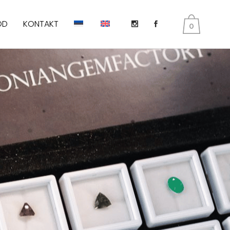
OD
KONTAKT
0
DIOPSIID
KUNSIIT
PERIDOT E. OLIVIIN
SMARAGD
TANSANIIT
TURMALIIN