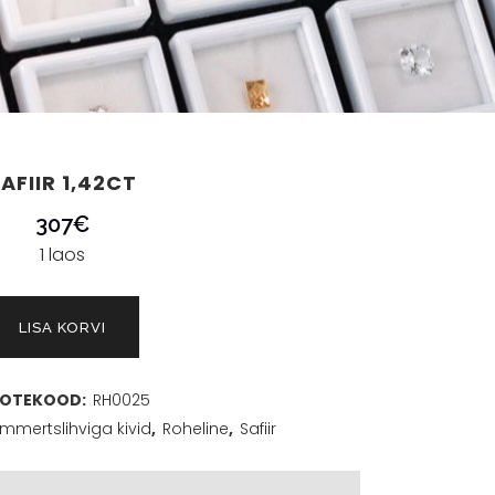
AFIIR 1,42CT
307
€
1 laos
LISA KORVI
OTEKOOD:
RH0025
mmertslihviga kivid
,
Roheline
,
Safiir