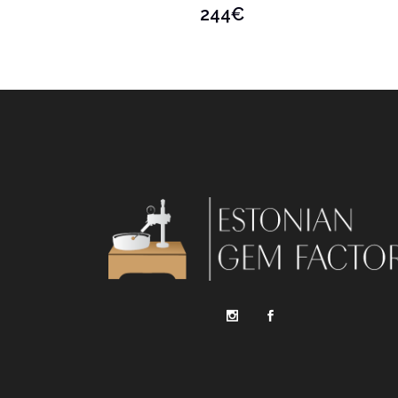
244
€