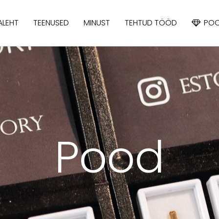
ALEHT
TEENUSED
MINUST
TEHTUD TÖÖD
PO
APATIIT
IOLIIT
KÜANIIT
Pood
SAFIIR
SPINELL
TOPAAS