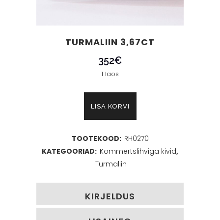
TURMALIIN 3,67CT
352
€
1 laos
Turmaliin
LISA KORVI
3,67ct
TOOTEKOOD:
RH0270
kogus
KATEGOORIAD:
Kommertslihviga kivid
,
Turmaliin
KIRJELDUS