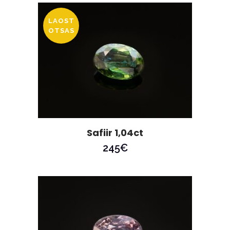
LAOST
OTSAS
Safiir 1,04ct
245
€