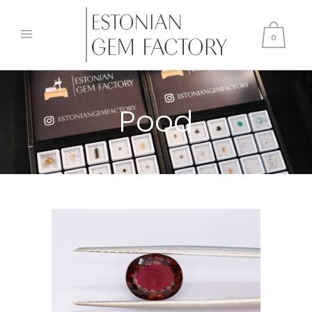
0
Pood