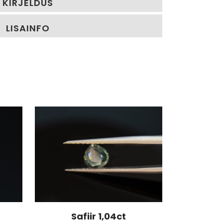
KIRJELDUS
LISAINFO
Safiir 1,04ct