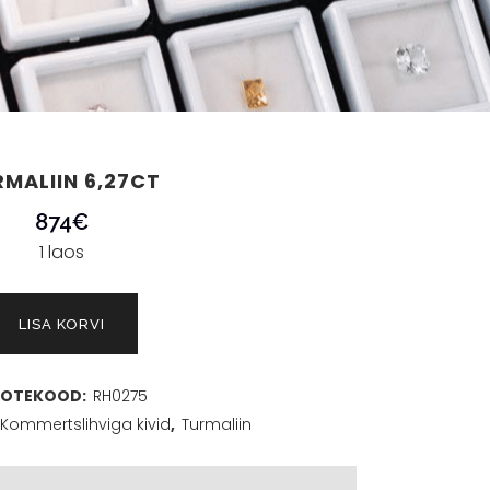
MALIIN 6,27CT
874
€
1 laos
LISA KORVI
OTEKOOD:
RH0275
Kommertslihviga kivid
,
Turmaliin