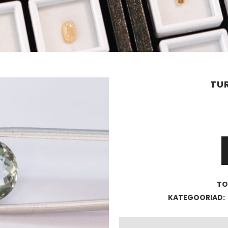
TUR
Turmaliin
6,27ct
kogus
TO
KATEGOORIAD: