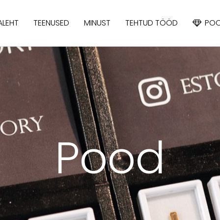
ALEHT
TEENUSED
MINUST
TEHTUD TÖÖD
PO
APATIIT
IOLIIT
KÜANIIT
Pood
SAFIIR
SPINELL
TOPAAS