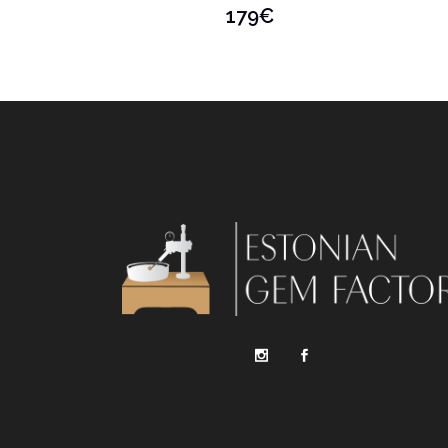
179
€