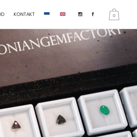
OD
KONTAKT
0
DIOPSIID
KUNSIIT
PERIDOT E. OLIVIIN
SMARAGD
TANSANIIT
TURMALIIN