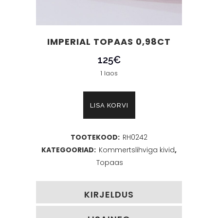
IMPERIAL TOPAAS 0,98CT
125
€
1 laos
Imperial
LISA KORVI
Topaas
TOOTEKOOD:
RH0242
0,98ct
KATEGOORIAD:
Kommertslihviga kivid
,
kogus
Topaas
KIRJELDUS