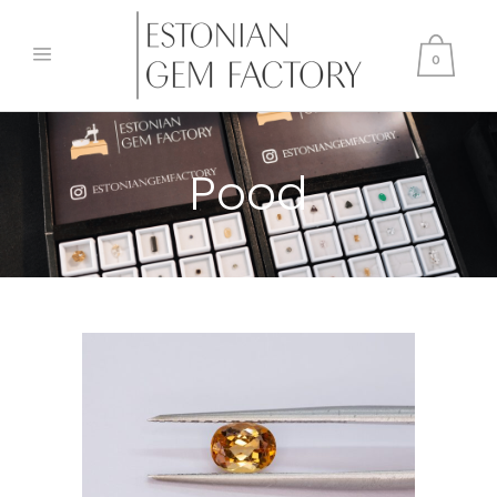
0
Pood