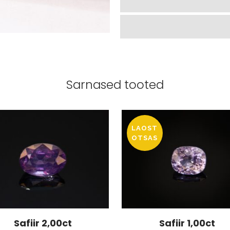
Sarnased tooted
LAOST
OTSAS
Safiir 2,00ct
Safiir 1,00ct