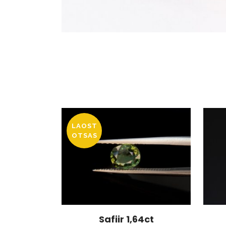
LAOST
OTSAS
Safiir 1,64ct