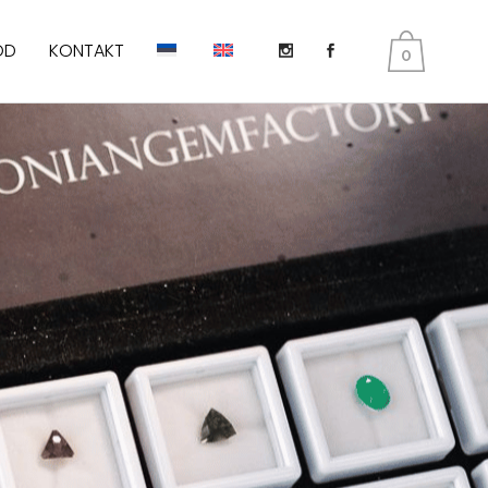
OD
KONTAKT
0
DIOPSIID
KUNSIIT
PERIDOT E. OLIVIIN
SMARAGD
TANSANIIT
TURMALIIN