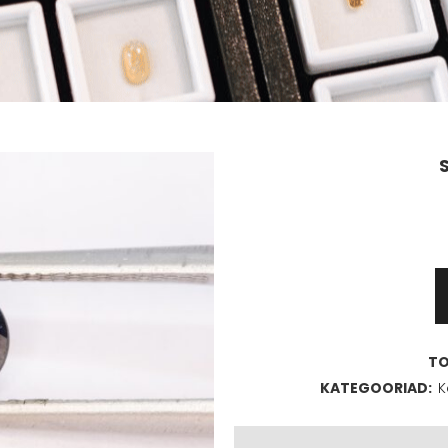
Safiir
1,15ct
kogus
T
KATEGOORIAD:
K