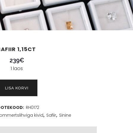
SAFIIR 1,15CT
239
€
1 laos
LISA KORVI
OOTEKOOD:
RH0172
ommertslihviga kivid
,
Safiir
,
Sinine