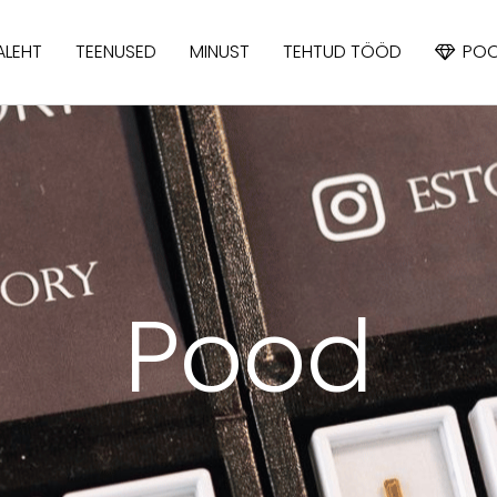
ALEHT
TEENUSED
MINUST
TEHTUD TÖÖD
PO
APATIIT
IOLIIT
KÜANIIT
Pood
SAFIIR
SPINELL
TOPAAS