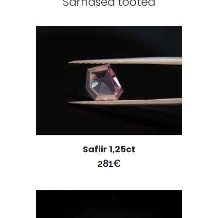
Sarnased tooted
Safiir 1,25ct
281
€