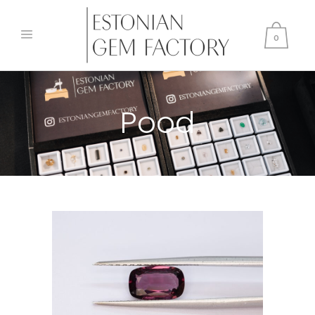
0
Pood